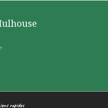
Mulhouse
?
iens rapides