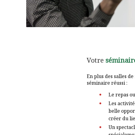
Votre
séminaire
En plus des salles d
séminaire réussi :
Le repas ou 
Les activit
belle oppor
créer du li
Un spectacl
spécialemen