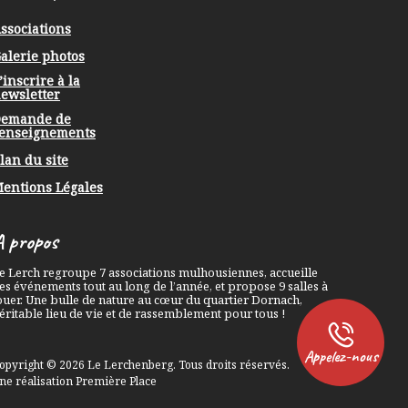
ssociations
alerie photos
’inscrire à la
ewsletter
emande de
Professionnels, Associations
enseignements
& Animations
lan du site
06 45 94 99 35
entions Légales
Particuliers
A propos
06 33 63 49 25
e Lerch regroupe 7 associations mulhousiennes, accueille
es événements tout au long de l’année, et propose 9 salles à
ouer. Une bulle de nature au cœur du quartier Dornach,
éritable lieu de vie et de rassemblement pour tous !
Appelez-nous
opyright © 2026
Le Lerchenberg
. Tous droits réservés.
ne réalisation
Première Place