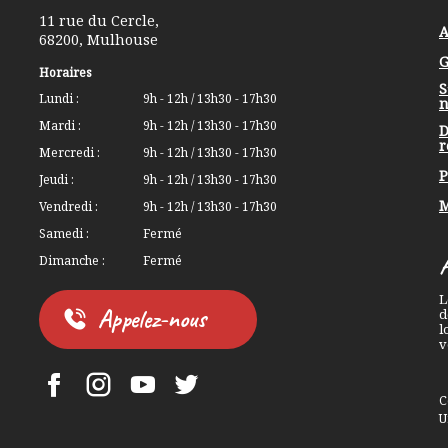
11 rue du Cercle
,
A
68200
,
Mulhouse
G
Horaires
S
Lundi :
9h - 12h / 13h30 - 17h30
n
Mardi :
9h - 12h / 13h30 - 17h30
D
r
Mercredi :
9h - 12h / 13h30 - 17h30
P
Jeudi :
9h - 12h / 13h30 - 17h30
M
Vendredi :
9h - 12h / 13h30 - 17h30
Samedi :
Fermé
Dimanche :
Fermé
L
Appelez-nous
d
l
v
Facebook Lerchenberg
Instagram Lerchenberg
YouTube Lerchenberg
Twitter Lerchenberg
C
U