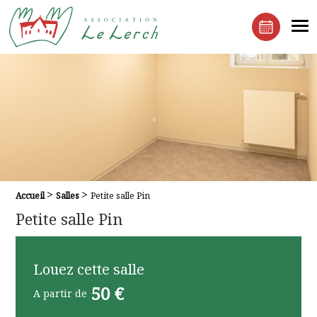
Le Lerchenberg Association à Mulhouse Dornach
Me
Réserver 
>
>
Fil d'Ariane :
Accueil
Salles
Petite salle Pin
Petite salle Pin
Louez cette salle
50 €
A partir de