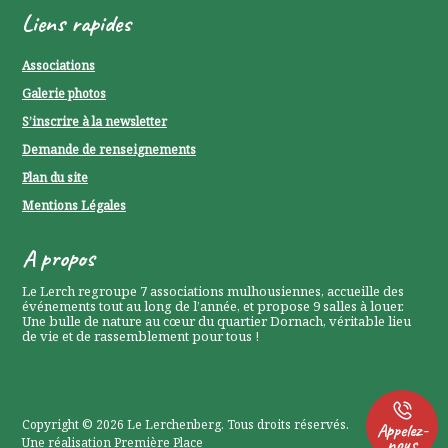
Liens rapides
Associations
Galerie photos
S’inscrire à la newsletter
Demande de renseignements
Plan du site
Mentions Légales
P
A propos
0
Le Lerch regroupe 7 associations mulhousiennes, accueille des
événements tout au long de l’année, et propose 9 salles à louer.
P
Une bulle de nature au cœur du quartier Dornach, véritable lieu
de vie et de rassemblement pour tous !
0
Copyright © 2026
Le Lerchenberg
. Tous droits réservés.
Appelez-
nous
Une réalisation
Première Place