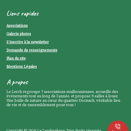
Liens rapides
Associations
Galerie photos
S’inscrire à la newsletter
Demande de renseignements
Plan du site
Mentions Légales
P
A propos
0
Le Lerch regroupe 7 associations mulhousiennes, accueille des
événements tout au long de l’année, et propose 9 salles à louer.
P
Une bulle de nature au cœur du quartier Dornach, véritable lieu
de vie et de rassemblement pour tous !
0
Copyright © 2026
Le Lerchenberg
. Tous droits réservés.