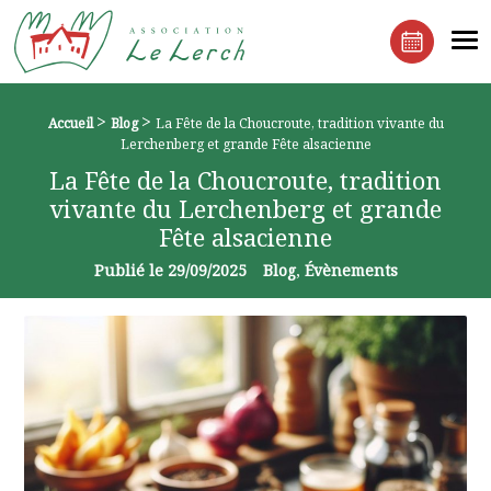
Le Lerchenberg Association à Mulhouse Dornach
Me
Réserver 
>
>
Fil d'Ariane :
Accueil
Blog
La Fête de la Choucroute, tradition vivante du
Lerchenberg et grande Fête alsacienne
La Fête de la Choucroute, tradition
vivante du Lerchenberg et grande
Fête alsacienne
Publié le
29/09/2025
Blog
Évènements