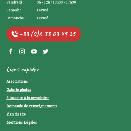
Vendredi :
9h - 12h / 13h30 - 17h30
Samedi :
Fermé
Dimanche :
Fermé
+33 (0)6 33 63 49 25
Facebook Lerchenberg
Instagram Lerchenberg
YouTube Lerchenberg
Twitter Lerchenberg
Liens rapides
Associations
Galerie photos
S’inscrire à la newsletter
Demande de renseignements
Plan du site
Mentions Légales
P