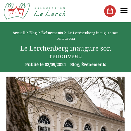
Le Lerchenberg Association à Mulhouse Dornach
Me
Réserver 
>
>
>
Fil d'Ariane :
Accueil
Blog
Évènements
Le Lerchenberg inaugure son
renouveau
Le Lerchenberg inaugure son
renouveau
Publié le
03/09/2024
Blog
Évènements