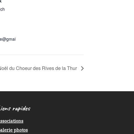
R
rch
ure@gmai
Noël du Choeur des Rives de la Thur
iens rapides
ssociations
alerie photos