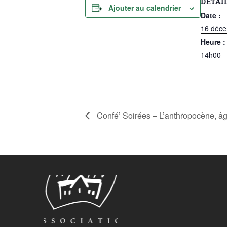
DÉTAI
Ajouter au calendrier
Date :
16 déc
Heure :
14h00 -
Confé’ Soirées – L’anthropocène, â
Le Lerchenberg Association à Mulhouse Dornach