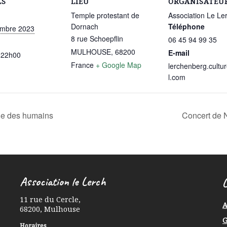
LS
LIEU
ORGANISATEU
Temple protestant de
Association Le Le
Dornach
Téléphone
embre 2023
8 rue Schoepflin
06 45 94 99 35
MULHOUSE
,
68200
E-mail
 22h00
France
+ Google Map
lerchenberg.cult
l.com
ge des humains
Concert de 
Association le Lerch
L
11 rue du Cercle
,
A
68200
,
Mulhouse
G
Horaires