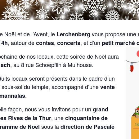
 Noël et de l’Avent, le
vous propose une n
Lerchenberg
, autour de
,
, et d’un
14h
contes
concerts
petit marché 
ochaine de nos locaux, cette soirée de Noël aura
, au 8 rue Schoepflin à Mulhouse.
nach
its locaux seront présents dans le cadre d’un
au sous-sol du temple, accompagné d’une
vente
.
 mannalas
belle façon, nous vous invitons pour un
grand
, une
es Rives de la Thur
cinquantaine de
sous la
ramme de Noël
direction de Pascale