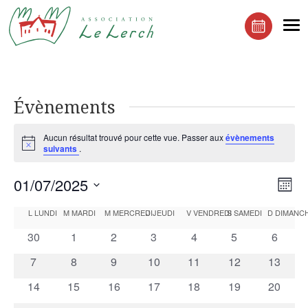
Le Lerchenberg Association à Mulhouse Dornach
Me
Réserver 
Évènements
Aucun résultat trouvé pour cette vue. Passer aux
évènements
Notice
suivants
.
Navi
Nav
01/07/2025
Mois
de
par
Sélectionnez
Calendrier
vue
L
LUNDI
M
MARDI
M
MERCREDI
J
JEUDI
V
VENDREDI
S
SAMEDI
D
DIMANC
cons
une
Év
de
0
0
0
0
0
0
0
30
1
2
3
4
5
6
date.
Évènements
évènements
évènements
évènements
évènements
évènements
évènements
évènem
0
0
0
0
0
0
0
7
8
9
10
11
12
13
évènements
évènements
évènements
évènements
évènements
évènements
évènem
0
0
0
0
0
0
0
14
15
16
17
18
19
20
évènements
évènements
évènements
évènements
évènements
évènements
évènem