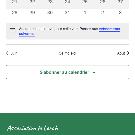
0
0
0
0
0
0
0
21
22
23
24
25
26
27
évènements
évènements
évènements
évènements
évènements
évènements
évènem
0
0
0
0
0
0
0
28
29
30
31
1
2
3
évènements
évènements
évènements
évènements
évènements
évènements
évènem
Aucun résultat trouvé pour cette vue. Passer aux
évènements
Notice
suivants
.
Juin
Ce mois-ci
Août
S’abonner au calendrier
Association le Lerch