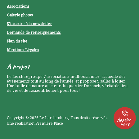
Associations
Galerie photos
S’inscrire à la newsletter
Demande de renseignements
Plan du site
Mentions Légales
P
A propos
0
Le Lerch regroupe 7 associations mulhousiennes, accueille des
événements tout au long de l’année, et propose 9 salles à louer.
P
Une bulle de nature au cœur du quartier Dornach, véritable lieu
de vie et de rassemblement pour tous !
0
Copyright © 2026
Le Lerchenberg
. Tous droits réservés.
Appelez-
nous
Une réalisation
Première Place