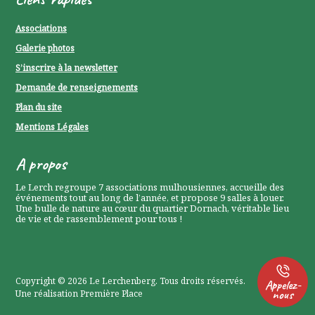
Associations
Galerie photos
S’inscrire à la newsletter
Demande de renseignements
Plan du site
Mentions Légales
P
A propos
0
Le Lerch regroupe 7 associations mulhousiennes, accueille des
événements tout au long de l’année, et propose 9 salles à louer.
P
Une bulle de nature au cœur du quartier Dornach, véritable lieu
de vie et de rassemblement pour tous !
0
Copyright © 2026
Le Lerchenberg
. Tous droits réservés.
Appelez-
nous
Une réalisation
Première Place