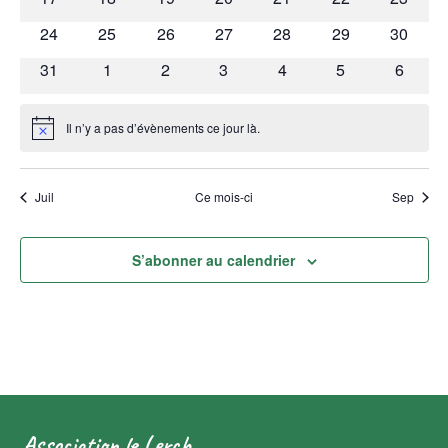
évènements
évènements
évènements
évènements
évènements
évènements
évènem
0
0
0
0
0
0
0
24
25
26
27
28
29
30
évènements
évènements
évènements
évènements
évènements
évènements
évènem
0
0
0
0
0
0
0
31
1
2
3
4
5
6
évènements
évènements
évènements
évènements
évènements
évènements
évènem
Il n’y a pas d’évènements ce jour là.
Notice
Juil
Ce mois-ci
Sep
S’abonner au calendrier
Association le Lerch