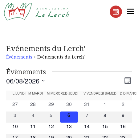
Le Lerchenberg Association à Mulhouse Dornach
Me
Réserver 
Evénements du Lerch'
Évènements
Evénements du Lerch'
Évènements
Navi
Nav
06/08/2026
Mois
de
par
Sélectionnez
Calendrier
vue
L
LUNDI
M
MARDI
M
MERCREDI
J
JEUDI
V
VENDREDI
S
SAMEDI
D
DIMANC
cons
une
Év
de
0
0
0
0
0
0
0
27
28
29
30
31
1
2
date.
Évènements
évènements
évènements
évènements
évènements
évènements
évènements
évènem
0
0
0
0
0
0
0
3
4
5
6
7
8
9
évènements
évènements
évènements
évènements
évènements
évènements
évènem
0
0
0
0
0
0
0
10
11
12
13
14
15
16
évènements
évènements
évènements
évènements
évènements
évènements
évènem
0
0
0
0
0
0
0
17
18
19
20
21
22
23