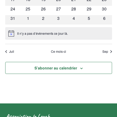
évènements
évènements
évènements
évènements
évènements
évènements
évènem
0
0
0
0
0
0
0
24
25
26
27
28
29
30
évènements
évènements
évènements
évènements
évènements
évènements
évènem
0
0
0
0
0
0
0
31
1
2
3
4
5
6
évènements
évènements
évènements
évènements
évènements
évènements
évènem
Il n’y a pas d’évènements ce jour là.
Notice
Juil
Ce mois-ci
Sep
S’abonner au calendrier
Association le Lerch