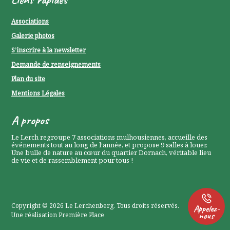
Associations
Galerie photos
S’inscrire à la newsletter
Demande de renseignements
Plan du site
Mentions Légales
P
A propos
0
Le Lerch regroupe 7 associations mulhousiennes, accueille des
événements tout au long de l’année, et propose 9 salles à louer.
P
Une bulle de nature au cœur du quartier Dornach, véritable lieu
de vie et de rassemblement pour tous !
0
Copyright © 2026
Le Lerchenberg
. Tous droits réservés.
Appelez-
nous
Une réalisation
Première Place