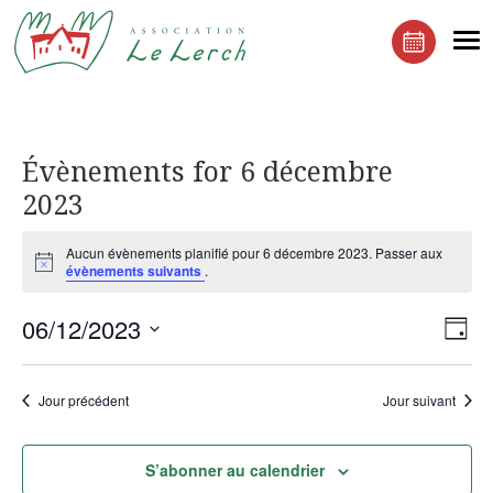
Le Lerchenberg Association à Mulhouse Dornach
Me
Réserver 
Évènements for 6 décembre
2023
Aucun évènements planifié pour 6 décembre 2023. Passer aux
Notice
évènements suivants
.
Navi
Nav
06/12/2023
Jour
de
par
Sélectionnez
vue
cons
une
Év
Jour précédent
Jour suivant
date.
S’abonner au calendrier