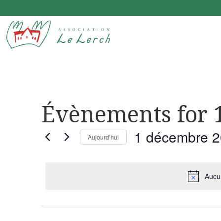
Le Lerchenberg Association à Mulhouse Dornach
Évènements for 
1 décembre 
Aujourd’hui
Sélectionnez
une
Aucu
date.