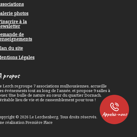
ssociations
alerie photos
’inscrire à la
ewsletter
emande de
Professionnels, Associations
enseignements
& Animations
lan du site
06 45 94 99 35
entions Légales
Particuliers
A propos
06 33 63 49 25
e Lerch regroupe 7 associations mulhousiennes, accueille
es événements tout au long de l’année, et propose 9 salles à
ouer. Une bulle de nature au cœur du quartier Dornach,
éritable lieu de vie et de rassemblement pour tous !
Appelez-nous
opyright © 2026
Le Lerchenberg
. Tous droits réservés.
ne réalisation
Première Place