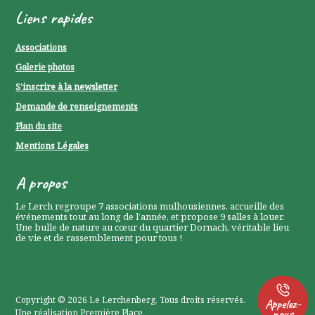
Liens rapides
Associations
Galerie photos
S’inscrire à la newsletter
Demande de renseignements
Plan du site
Mentions Légales
P
A propos
0
Le Lerch regroupe 7 associations mulhousiennes, accueille des
événements tout au long de l’année, et propose 9 salles à louer.
P
Une bulle de nature au cœur du quartier Dornach, véritable lieu
de vie et de rassemblement pour tous !
0
Copyright © 2026
Le Lerchenberg
. Tous droits réservés.
Appelez-
nous
Une réalisation
Première Place